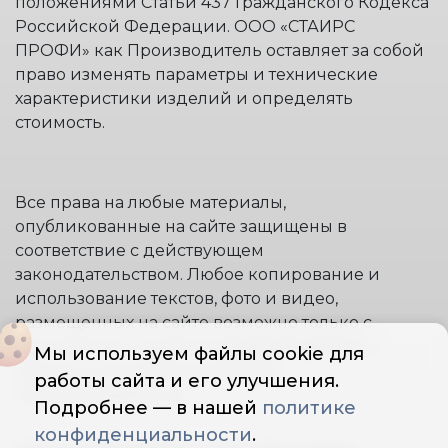
положениями Статьи 437 Гражданского Кодекса
Российской Федерации. ООО «СТАИРС
ПРОФИ» как Производитель оставляет за собой
право изменять параметры и технические
характеристики изделий и определять
стоимость.
Все права на любые материалы,
опубликованные на сайте защищены в
соответствие с действующем
законодательством. Любое копирование и
использование текстов, фото и видео,
размещенных на сайте возможно только с
письменного согласия правообладателя и
Мы используем файлы cookie для
только со ссылкой на источник:
работы сайта и его улучшения.
www.stremyanki.com.
Подробнее — в нашей
политике
конфиденциальности
.